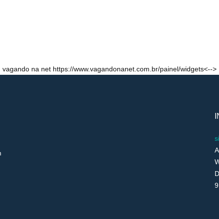
vagando na net https://www.vagandonanet.com.br/painel/widgets<-->
s
A
m
W
D
9